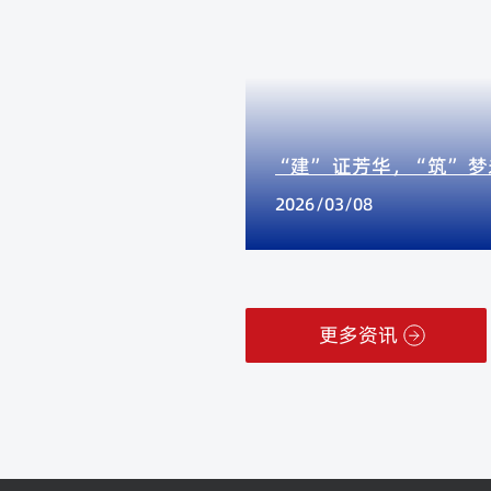
齐开 共筑沂蒙乡村理想
“建” 证芳华，“筑” 
张府、邵府自建房开工仪
活动温情举办！
2026/03/08
更多资讯