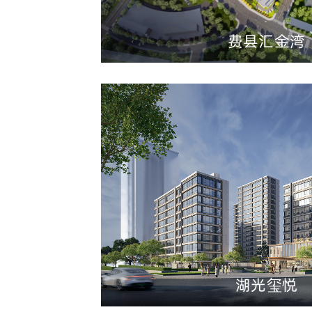
费县汇金湾
湖光玺悦