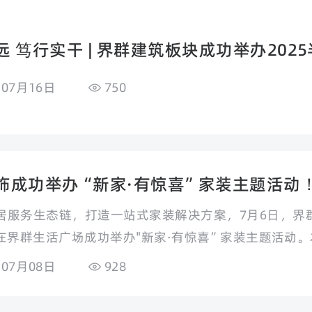
远 笃行实干 | 界群建筑板块成功举办202
年07月16日
750
饰成功举办“新家·有惊喜”家装主题活动
居服务生态链，打造一站式家装解决方案，7月6日，界
在界群生活广场成功举办"新家·有惊喜”家装主题活动
为核心理念，汇聚行业资源，为业主提供省心、省时、省
年07月08日
928
场参与，现场氛围热烈，成功显著。