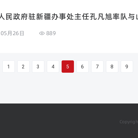
人民政府驻新疆办事处主任孔凡旭率队与
负责人一同赴新疆聊城商会开展调研！
年05月26日
889
1
2
3
4
5
6
7
8
9
Copyri