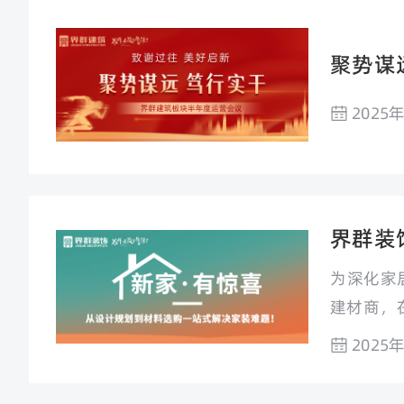
聚势谋
2025
界群装
为深化家
建材商，
有温度”
2025
组客户到